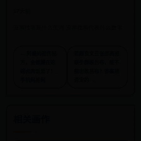
17天前
没事找事是什么生肖 没事找事代表什么数字
← 阿嬷的祖传秘
若颜良文丑张郃高览
方，全都藏在这
联手群殴吕布，能不
碗卤肉饭里了！_
能击败吕布？答案是
手机网易网
否定的 →
相关画作