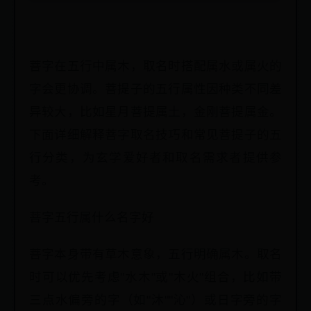
菩字在五行中属木，取名时搭配属水或属火的
字会更协调。菩提子的五行属性因种类不同差
异较大，比如星月菩提属土，金刚菩提属金。
下面详细解释菩字取名技巧和常见菩提子的五
行分类，为玄学爱好者和取名需求者提供参
考。
菩字五行属什么名字好
菩字本身带有草木意象，五行明确属木。取名
时可以优先考虑"水木"或"木火"组合，比如带
三点水偏旁的字（如"沐""沁"）或日字旁的字