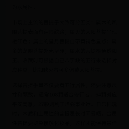
为水属性。
市场上主流的菩提子大致可分五类：属木的凤
眼菩提表面有芽眼纹路；属火的太阳菩提呈现
橙红色；属土的星月菩提自带黄褐色星点；属
金的龙眼菩提外壳坚硬；属水的菩提根通透如
玉。收藏时可根据自己八字缺的五行来选择对
应种类，比如缺火者可多佩戴太阳菩提。
选择菩提手串不仅要看五行属性，还要注意尺
寸和颗数。通常108颗适合修行者，54颗对应
平安寓意，27颗则利于增强事业运。日常把玩
时，木质和土属性的菩提忌长时间暴晒，金属
性菩提要避免接触化妆品，这样才能保持最佳