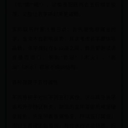
（如"晴""晖"）。这类搭配既符合五行相生原
理，又能让名字听起来更流畅。
实际取名时要注意三点：首先避免用属金的
字，金克木会影响运势；其次考虑名字整体笔
画数，单字最好在8-12画之间；最后要测试读
音是否顺口，例如"菩瑶"（木火）、"菩
涵"（木水）都是不错的结构。
各种菩提子五行属性
不同菩提子对应不同五行属性，这与其生长环
境和外形特征有关。常见的金刚菩提质地坚硬
呈棕色，天生带着金属色泽，所以五行属金；
而白玉菩提洁白温润，符合水的流动特质，归