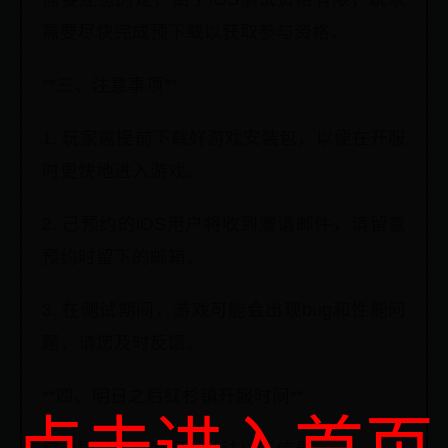
需要尽快完成预下载以获取参与资格。
**三、注意事项**
1. 玩家需提前下载好游戏安装包，以便在开服
时更快地进入游戏。
2. 已预约的iOS用户将收到邀请邮件，请留意
预约时留下的邮箱。
3. 在测试期间，游戏可能会出现bug和性能问
题，请您及时反馈。
**四、明日之后红杉镇开服时间**