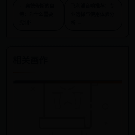
← 奥德修斯的自
飞利浦音响推荐：专
缚：为什么需要
业选择与使用体验分
宪制？
析 →
相关画作