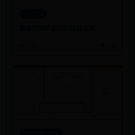
365bet代理
魔兽世界萨瑟利尔庄园在哪
📅 08-08
👁️ 1226
365bet体育比分直播