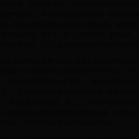
up Seip的看法：“在政治生活中，人们绝不试图约束他们自
己束缚在桅杆上，他也将蜡塞住船员的耳朵。埃尔斯特明
机制，那可能会带来丧失宪法实施功效的后果。他试图从
尔斯特因此指出，并不像一般人认为的那样，选择越多、
的也许是更好的，人们往往从有限的选择和理性的无知中
的分析则视野则显得更为实在。他首先承认人类做出任何
也就是说要从人性自利的现实和具体的时空条件出发，而不
其次，宪制选择的时间性具有重要意义。未来的现实性必然
件之一。尽管现在的选择塑造未来人的选择，但未来的人必
个性，表现出某种偏好组合。第三，个体选择和集体选择具
体，更容易做出奥德修斯自缚式的理性决策。但在集体
视和盲目，人的个体偏好很难加总达成集体偏好。