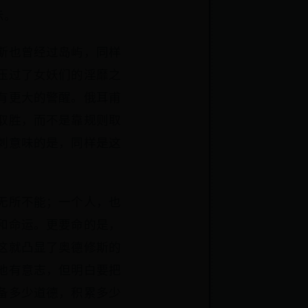
示。
斯也曾经过岛屿，同样
压过了女妖们的淫靡之
有更大的警醒。俄耳甫
取胜，而不是靠规则取
刺意味的是，同样是这
。
无所不能；一个人，也
和命运。更要命的是，
这就凸显了奥德修斯的
他有意志，但明白要把
备多少道德，积累多少