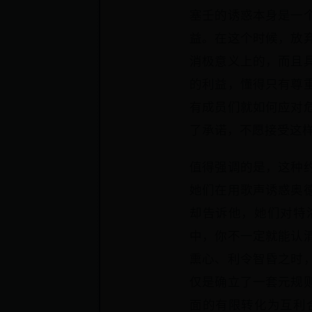
塞壬的诱惑本身是一
益。在这个时候，放
消极意义上的，而且
的利益，懂得只有尊
有成员们就如何应对
了承诺，不愿接受这
值得强调的是，这种
她们在用歌声诱惑奥
却告诉他，她们对特
中，你不一定就能认
熏心、利令智昏之时
仅是确立了一套元规
面的有限转化为互利