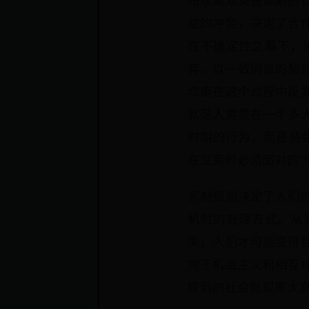
布坎南从奥德修斯的
益的冲突，决定了合
在不确定性之幕下，
弈，以一致同意的契
坎南在这个过程中反
就是人需要在一个多
时期的行为，而是将
在立宪时必须面对的“
宪制规则决定了人们
机时的处理方式。从
束，人们才可能变得
向于机会主义和相互
提到的社会贴现率太