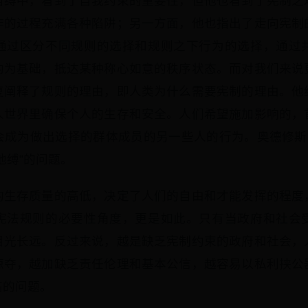
自缚中，看到了自我约束的重要性，但他也看到了宪制之
作的过程充满各种陷阱；另一方面，他也指出了走向宪制
通过区分不同规则的选择和规则之下行为的选择，通过
约为基础，抵达某种称心如意的秩序状态。而对我们来说
复阐释了规则的理由，即人类为什么需要宪制的理由。他
人世界里确保个人的生存和安全。人们希望施加影响的，
会成为做出选择的群体成员的另一些人的行为。奥德修斯的
他缚”的问题。
的生存质量的高低，决定了人们的自由和才能发挥的程度
宪法规则的必要性角度，更是如此。只有当政府和社会
目光长远。反过来说，越是缺乏宪制约束的政府和社会，
掠夺，越加缺乏责任伦理和基本公信，越容易以私利挟公
高的问题。