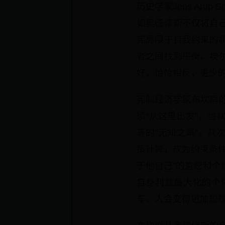
历史学家Jens Ar
如奥德修斯不仅将自
宪局限于自我约束的
者之间找到平衡。埃
好。恰恰相反，更少
宪制经济学家布坎南
须“从这里出发”，
等的“无知之幕”。
策计算，成为约束条
于他自己”的意愿和
自身利益最大化的个
车、人会变得更加短