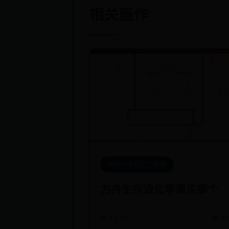
相关画作
365bet体育比分直播
方舟生存进化季票买哪个
📅 11-06
👁️ 6