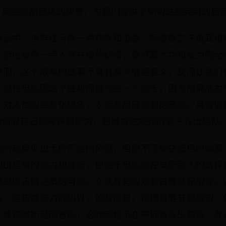
。奥德修斯自缚的故事，为我们提供了如何达到宪制的启
神话中，也存在另外一种样本和进路。阿波罗之子俄耳甫
，但他弹得一手人神共醉的好琴，最终靠才华和能力完全
然而，这个版本的故事不具有多大借鉴意义，反而让我们
，但也可能因这个胜利而成为另一个塞壬，因为他靠能力
、对人性的完美化想象，永远是阻碍宪制的恶魔。具有讽
能倚靠自己的琴声和能力，把被毒蛇咬死的妻子救出地狱
些时刻展现出无所不能的风范，但他不可能在任何时候都
现出超常的能力和意志，但他不可能总在支配别人的选择
超过做正确之事的可能。女妖身旁的累累白骨就是明证。
力，但知道能力的边界；他有欲望，但懂得要节制欲望；
。奥德修斯是明智的，这种明智不在于拥有多少知识，具