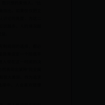
己，而只想约束他人。”比
确指出，如果仅仅把立
认识论的角度，为这二
知识越多，人的境况越
获益。
宪制规则的选择，都必
是简单设定一个彻底平
进入现在这一时间的决
然表现出某种“完全属
有很大差异。作为追求
选择中，人会喜欢搭便