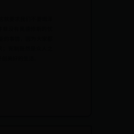
这就要求我们不要竭泽
并非没有奥德修斯的忧
能的事情，因为大家都
求；宪制既然是众人之
开创美好的生活。