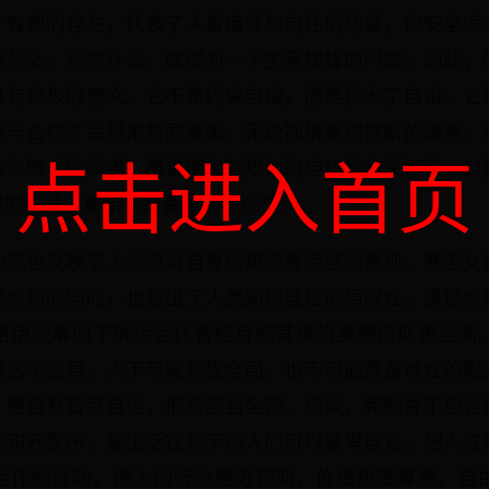
个客观的存在，代表了人皆追逐和向往的利益，但安全返
弃什么、坚守什么，就成为一个生死抉择的问题。因此，
具有积极的意义。它不是约束自由，而是扩大了自由。它
重与合作才会带来共同繁荣。无论捆绑奥德修斯的绳索、
危急情况的承诺，都说明宪制规则的迫切性和关键性。只
点击进入首页
样的束缚，那结果都会是共同灭亡。
约束也反映了人必须对自身的境况有足够的重视。塞壬女
德修斯的同时，也指出了人类知识理性的局限性。奥德修
洛伊战事的了解远远比曾经身临其境的奥德修斯更全面
清这个迷局。人不可能统揽全局，也不可能具备神性的眼
，更容易盲目自信，把局部当全部。所以，宪制并不包含
则和元秩序，使生活在其下的人们可以谦卑自省，把人在
合作的行动，使人的行为更可预期，价值更受尊重，自