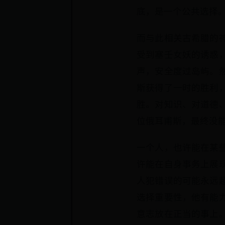
底，是一个公共选择
而与此相关古希腊的
受到塞壬女妖的诱惑
声，安全度过岛屿。
斯获得了一时的胜利
胜。对知识、对道德
位俄耳甫斯，最终没
一个人，也许能在某
许能在自身事务上展
人犯错误的可能永远
选择重要性，他有能
意志放在正当的事上