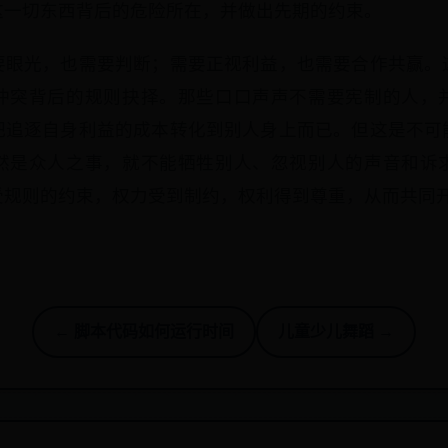
这一切东西背后的危险所在，并做出先期的约束。
要眼光，也需要判断；需要正视利益，也需要合作共赢。
冲突背后的规则抉择。那些口口声声不需要宪制的人，
把追逐自身利益的成本转化到别人身上而已。但这是不可
然是众人之事，就不能牺牲别人、忽视别人的声音和诉
受规则的约束，权力受到制约，权利得到尊重，从而共同
← 脚本代码如何运行时间
儿童少儿舞蹈 →