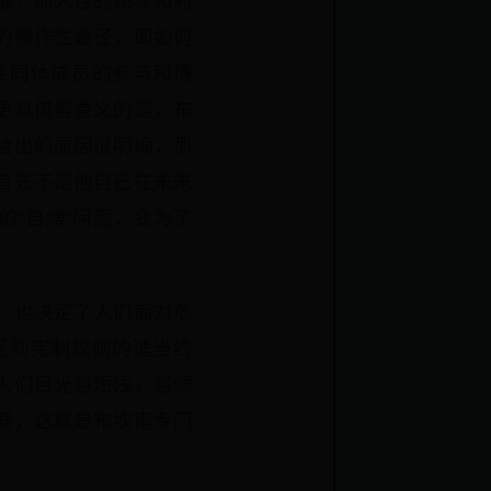
艰，即人性的现实和利
的操作性途径，即如何
共同体成员的参与和博
更具借鉴意义的是，布
给出的原因很明确，那
首先不是他自己在未来
“自缚”问题，变为了
，也决定了人们面对危
受到宪制规则的适当约
人们目光越短浅，越倾
器，这就是布坎南专门