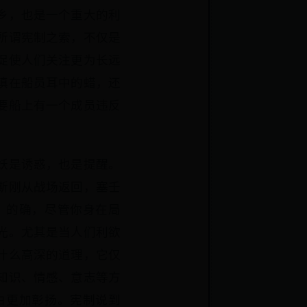
乡，也是一个重大的利
所谓宪制之索，不仅是
促使人们关注更为长远
填在船员耳中的蜡，还
要船上有一个成员违反
妖是诱惑，也是提醒。
斯刚从战场返回，塞壬
。的确，尽管你身在局
光。尤其是当人们利欲
什么高深的道理，它仅
知识、情感、意志等方
由更加彰扬。宪制说到