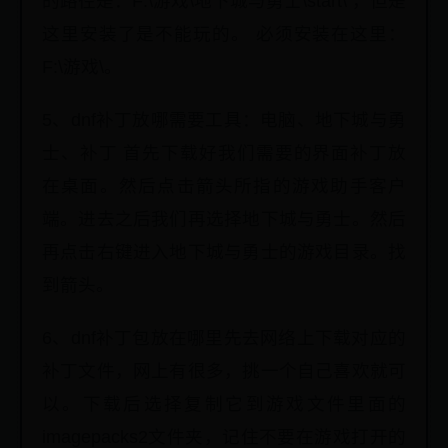
的路径是：F:\游戏\地下城与勇士\start\ ，但是
这里安装了是不能玩的。 必须安装在这里：
F:\游戏\。
5、dnf补丁放哪需要工具：电脑、地下城与勇
士、补丁 首先下载好我们需要的界面补丁放
在桌面。然后点击箭头所指的游戏助手客户
端。进去之后我们再选择地下城与勇士。然后
再点击右键进入地下城与勇士的游戏目录。找
到箭头。
6、dnf补丁包放在哪里先去网络上下载对应的
补丁文件，网上有很多，挑一个自己喜欢就可
以。下载后选择复制它到游戏文件里面的
imagepacks2文件夹，记住不要在游戏打开的