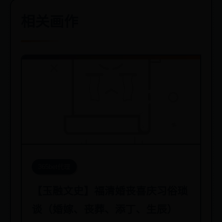
相关画作
365bet代理
【玉融文史】福清婚丧喜庆习俗琐
谈（婚嫁、丧葬、添丁、生辰）