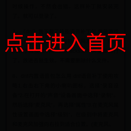
时候操作，不然会出错。这样补丁就安装完
了。就可以登录了。
7、《dnf》我下载了技能语音补丁包,但是游戏
点击进入首页
中原有的语音却无法删除,谁网友分享：解压
后补丁直接放到SoundPacks文件夹里面就行
了，放进去就生效。不需要删除什么文件。
8、dnf内置语音包怎么用 dnf语音补丁使用攻
略1.右击右下角的小喇叭图标，选择“录音设
备"2.在打开的“声音”设备画面中选择“录制”。
然后选择“麦克风”，再选择“属性”3.在麦克风属
性设置画面中选择“级别”，在级别中将麦克风
和麦克风加强向右拉到适合位置。(麦克风。