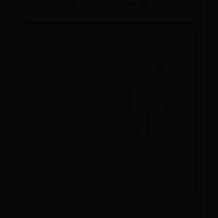
👤 admin
👁️ 8152
❤️ 89