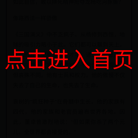
如此自信，敢以拼死精神抢夺龙椅吃河豚鱼？
像路西法一样骄傲
《三国演义》中不乏疯子。从杨修到西恒，地
球的吸引力略小于此。它们都可以飘到天上。
点击进入首页
一般的狂人无非是缺乏才华，通过个性张扬刷
出存在感，大家在拍戏时，不会伤害到观众。
但袁殊不同。他有士兵和权力。他的傲慢不仅
失去了自己的生命，也失去了生命。
袁树的“疯狂种子”在骨髓中生长。他的家族有
四代，他的家族和老官员遍布世界各地。因
此，董卓曾激烈地说：“但如果你杀了两个元
儿，全世界都会接受的。”