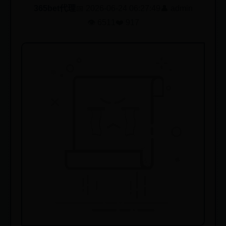
365bet代理
📅 2026-06-24 06:27:49
👤 admin
👁️ 6511
❤️ 917