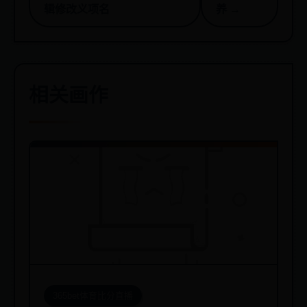
辑修改义项名
养 →
相关画作
365bet体育比分直播