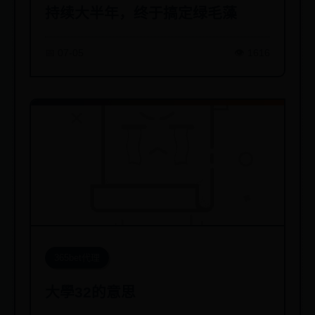
持续大半年，终于搞定绿毛藻
📅 07-05
👁️ 1616
365bet代理
大學32的意思