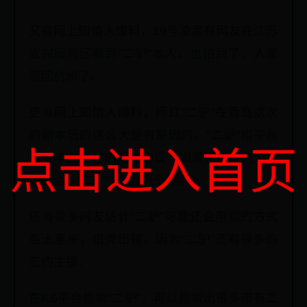
又有网上知情人爆料，19号凌晨有网友在江苏
宜兴服务区看到“二驴”本人。也拍到了，人家
都回杭州了。
更有网上知情人爆料，网红“二驴”在青岛这次
的剧本玩的这么大是有原因的。“二驴”和平台
点击进入首页
有每年20个亿的对赌协议，如果完不成这个业
绩的话，“二驴”就会自己掏腰包。
还有很多网友估计“二驴”可能还会用别的方式
卷土重来，借壳出镜。因为“二驴”还有很多的
签约主播。
在KS平台搜索“二驴”，可以搜索出很多带有二