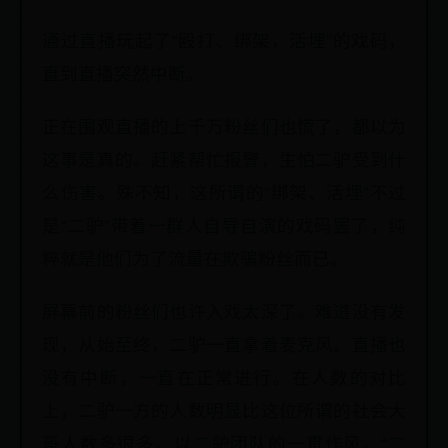
通过直播玩起了“殴打、绑架，活埋”的戏码，
直到直播突然中断。
正在围观直播的上千万粉丝们也慌了，都以为
这事是真的。赶紧帮忙报警，生怕二驴受到什
么伤害。殊不知，这所谓的“绑架、活埋”不过
是“二驴”带着一群人自导自演的戏码罢了，纯
粹就是他们为了流量在欺骗粉丝而已。
屏幕前的粉丝们也许入戏太深了。难道没有发
现，从始至终，二驴一直拿着麦克风。直播也
没有中断，一直在正常进行。在人数的对比
上，二驴一方的人数明显比这位所谓的社会大
哥人数多很多。以二驴团队的一贯作风。“二