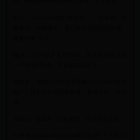
间，所有token费用由腾讯承担，完全免费。
优点： 比ClawBot更“傻瓜化”，一键安装、开
箱即用。功能强大，能从微信远程控制电脑，
是真的能“干活”。
缺点： 同样暂不支持群聊。而且它本质上是
一个本地AI助手，不是客服机器人。
适合谁： 想用AI帮忙处理电脑办公任务的普通
用户。比如让AI帮你做表格、整理文件、写邮
件。
方案三：知更Ai（功能全面，适合企业运营）
如果说ClawBot和QClaw解决的是“个人用AI”