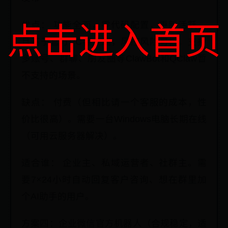
优点： 功能全面，零代码配置，更新活跃，
点击进入首页
且基于官方PC客户端，风控风险可控。支持
多账号、群聊、朋友圈等ClawBot和QClaw暂
不支持的场景。
缺点： 付费（但相比请一个客服的成本，性
价比很高）。需要一台Windows电脑长期在线
（可用云服务器解决）。
适合谁： 企业主、私域运营者、社群主。需
要7×24小时自动回复客户咨询、想在群里加
个AI助手的用户。
方案四：企业微信官方机器人（合规稳定，适