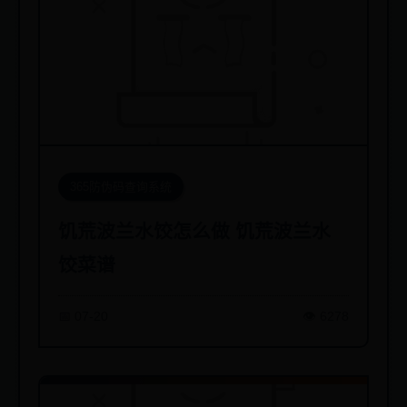
365防伪码查询系统
饥荒波兰水饺怎么做 饥荒波兰水
饺菜谱
📅 07-20
👁️ 6278