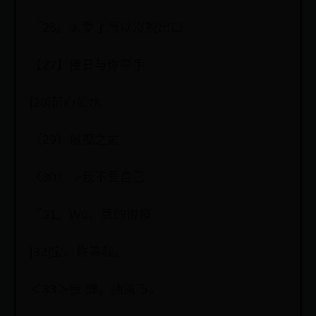
『26』太愛了所以沒說出口
【27】撞日与你牵手
[28]苗心如水
〔29〕傲视之巅
〈30〉╭我不爱自己
『31』Wo、真的很傻
[32]宝、你等我。
＜33＞張 譁，抽風ㄋ。