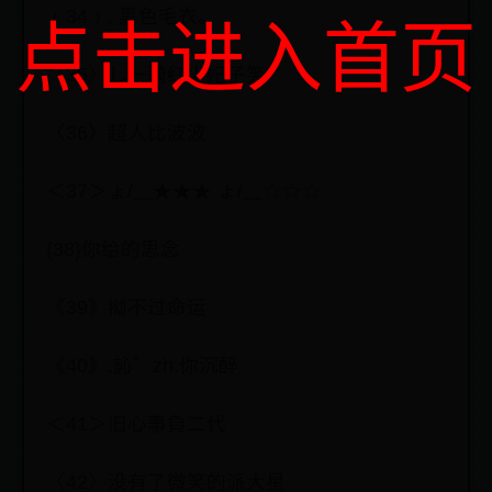
﹙34﹚. 黑色毛衣。
点击进入首页
〈35〉し一骑红尘妃子笑″
〈36〉超人比波波
＜37＞ょ/﹏★★★ ょ/﹏☆☆☆
{38}你给的思念
《39》拗不过命运
《40》.訫゛zh.你沉醉
＜41＞旧心事負二代
〈42〉没有了微笑的派大星