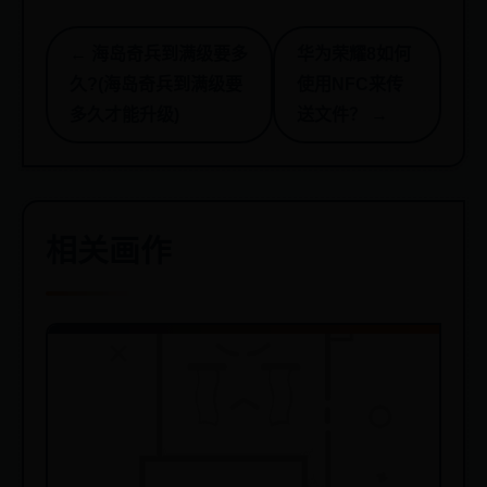
← 海岛奇兵到满级要多
华为荣耀8如何
久?(海岛奇兵到满级要
使用NFC来传
多久才能升级)
送文件？ →
相关画作