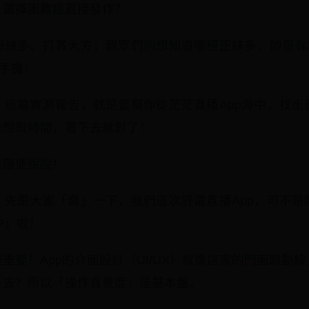
，選擇困難症直接發作？
粉絲多、打賞大方；觀眾們則想知道哪裡正妹多、帥哥有料
砸手機！
！這篇實測報告，就是要幫你從茫茫直播App海中，找出
是想殺時間，看下去就對了！
是隨便說說！
，先跟大家「喬」一下，我們這次評選直播App，可不是
P」啦！
重要！App的介面設計（UI/UX）就像店家的門面跟動
下去？所以「操作直覺度」是基本盤。