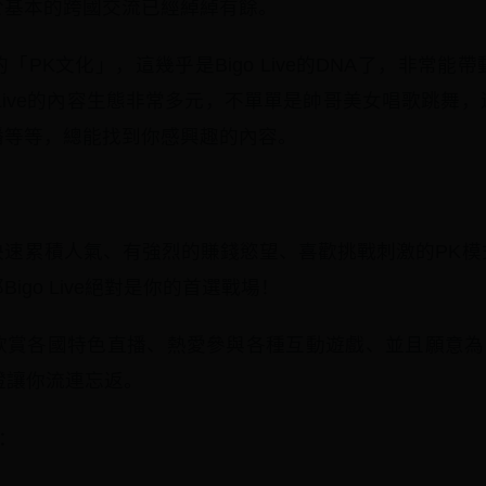
於基本的跨國交流已經綽綽有餘。
PK文化」，這幾乎是Bigo Live的DNA了，非常能
o Live的內容生態非常多元，不單單是帥哥美女唱歌跳舞
播等等，總能找到你感興趣的內容。
快速累積人氣、有強烈的賺錢慾望、喜歡挑戰刺激的PK模
igo Live絕對是你的首選戰場！
賞各國特色直播、熱愛參與各種互動遊戲、並且願意為自
e保證讓你流連忘返。
：