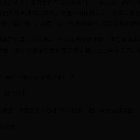
ive上打滾這麼久，發現主播們可以多多利用「多人房」功能
僅能增加直播的趣味性，還能互相拉抬人氣，創造雙贏的
粉絲「套好招」，設定一些小目標或獎勵，這樣更能激發
想練習外語，可以鎖定一些特定國家的主播，邊看直播邊
步喔（我才不會承認我都是去看泰國小姐姐學泰文的，
嗨！新戶下載即享專屬好康！ 🎉
生活，與你分享
不錯過！與來自世界各地的5億朋友一起，享受直播樂趣！
夯什麼！