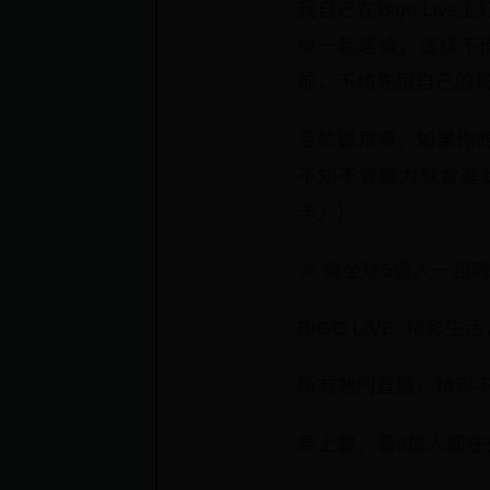
我自己在Bigo L
絲一起連線，這樣不
前，不妨先跟自己的
至於觀眾嘛，如果你
不知不覺聽力就會進
卡」）。
🎉 與全球5億人一起
BIGO LIVE: 精彩
所有熱門直播，精彩
馬上載，看5億人都在