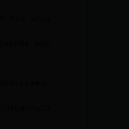
，重點是，哪個App
最速配的那個，無論你
閉著眼睛亂點鴛鴦譜，
線，如果複雜到像在走迷