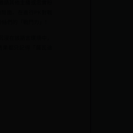
，邀請其他主播或忠實粉
局面。在進行PK對戰
粉絲們的「戰鬥力」！
沉浸在該語言環境中，
結果都只記得「薩瓦迪