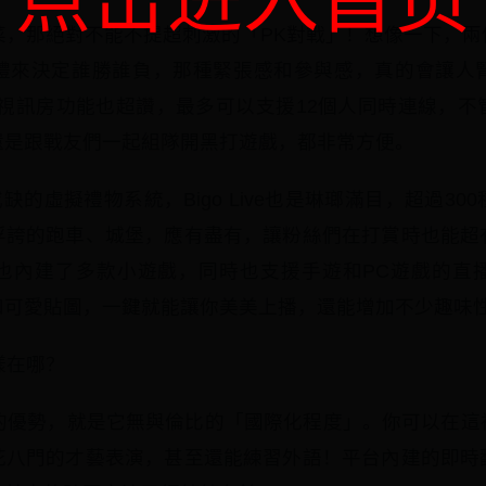
点击进入首页
的招牌菜，那絕對不能不提超刺激的「PK對戰」！想像一下，
禮來決定誰勝誰負，那種緊張感和參與感，真的會讓人
人語音/視訊房功能也超讚，最多可以支援12個人同時連線，
還是跟戰友們一起組隊開黑打遊戲，都非常方便。
缺的虛擬禮物系統，Bigo Live也是琳瑯滿目，超過3
浮誇的跑車、城堡，應有盡有，讓粉絲們在打賞時也能超
Live也內建了多款小遊戲，同時也支援手遊和PC遊戲的
和可愛貼圖，一鍵就能讓你美美上播，還能增加不少趣味
一樣在哪？
ve最大的優勢，就是它無與倫比的「國際化程度」。你可以在
花八門的才藝表演，甚至還能練習外語！平台內建的即時