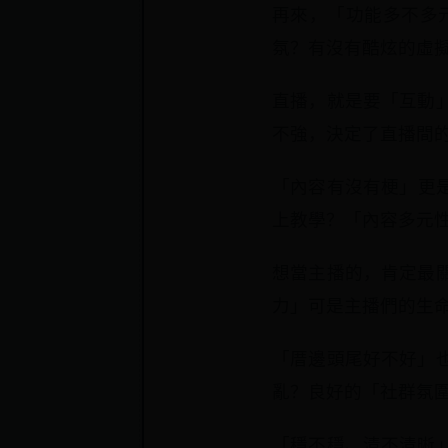
再來，「功能多不多
氛？有沒有酷炫的虛
直播，就是要「互動
不強，決定了直播間
「內容有沒有梗」更是
上教學？「內容多元
想當主播的，肯定最
力」可是主播們的生
「厝邊頭尾好不好」
亂？良好的「社群氛
「穩不穩、清不清晰