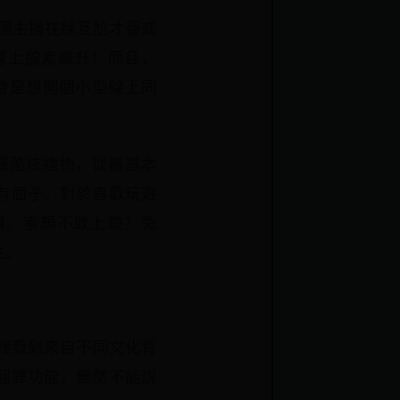
兩個主播在線互尬才藝或
腎上腺素飆升！而且，
不管是想開個小型線上同
00種酷炫禮物，從最基本
有面子。對於喜歡玩遊
直播。素顏不敢上鏡？免
性。
這裡看到來自不同文化背
翻譯功能，雖然不能說