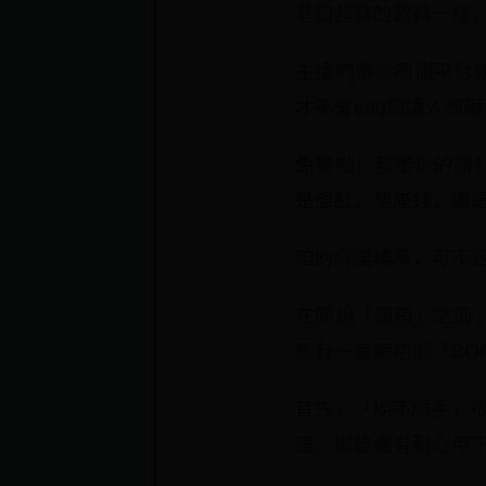
巷口超商的飲料一樣
主播們煩惱哪個平台
才不會Lag到讓人想
免驚啦！我懂你的痛
是想紅、想賺錢，還
咱的評選標準，可不
在開始「開箱」之前
是有一套嚴格的「SO
首先，「順不順手」很
宮，那誰還有耐心用