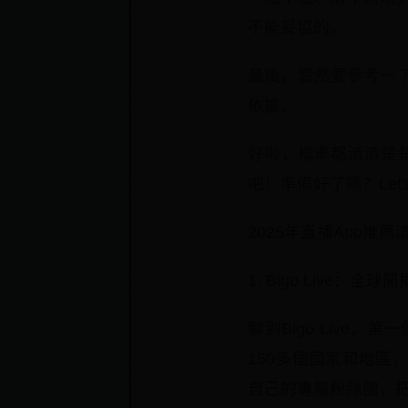
不能妥協的。
最後，當然要參考一
依據。
好啦，標準都清清楚
吧！準備好了嗎？Let's
2025年直播App推薦
1. Bigo Live
聊到Bigo Live
150多個國家和地
自己的專屬粉絲團，把