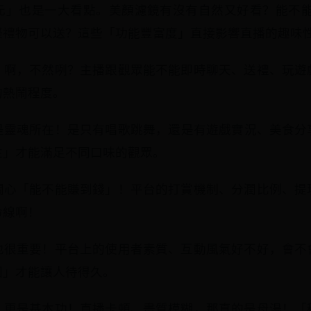
元」也是一大看點。美顏濾鏡有沒有自然又好看？能不能
擬禮物可以送？這些「功能豐富度」直接影響直播的趣味
」啊，不然咧？主播跟觀眾能不能即時聊天、送禮、玩遊
的熱鬧程度。
靈魂所在！是只有唱歌跳舞，還是有遊戲實況、美食分享
性」才能滿足不同口味的觀眾。
關心「能不能賺到錢」！平台的打賞機制、分潤比例、提
命線啊！
也很重要！平台上的使用者素質、互動風氣好不好，會不
圍」才能讓人待得久。
」更是基本功！直播卡頓、畫質模糊，那真的是母湯！「