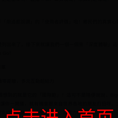
下「用過都說讚」的「使用者評價」啦！鄉民們的真實心
楚列出來了，接下來就讓我們一個一個來「深度體驗」這些
 Go！
清單
：全球開播零距離，多元互動超給力
，第一個想到的就是它的「國際範」！這可不是隨便說說，Bigo
區，讓你一開播，就有機會跟來自世界各地的朋友打招呼。
支持你的鐵粉通通聚集起來，凝聚力UP UP！