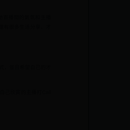
帶動直播間的氣氛和主播
，還有很多生活分享、才
式，並且希望自己的才
己欣賞的主播打Call