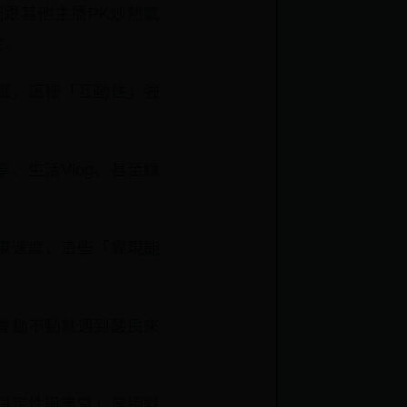
跟其他主播PK炒熱氣
性。
戲，這種「互動性」強
、生活Vlog、甚至線
現速度，這些「變現能
會動不動就遇到酸民來
穩定性與畫質」是絕對