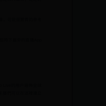
聲，可是很寶貴的參考
時下最夯的直播App
 Live的用戶遍佈全球
主播們可以在這裡建立