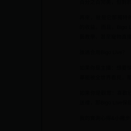
百分之百完美，但對
再來，就是它那獨特的「
的收益。而且，Big
藝教學、甚至寵物直
誰適合用Bigo Live？
如果你是主播：想要
華能被全世界看見，那B
如果你是觀眾：喜歡欣
送禮，那Bigo Liv
我的實測心得&小撇步