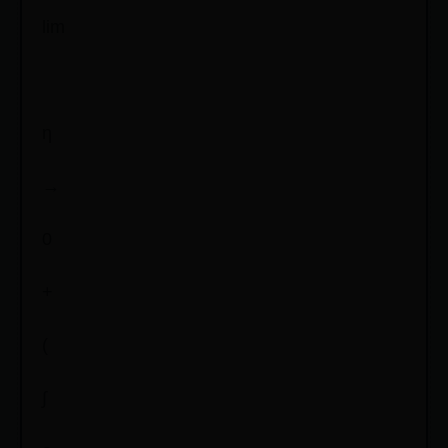
lim
η
→
0
+
(
∫