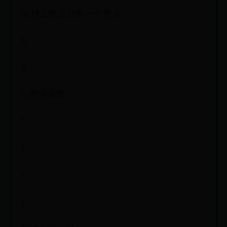
[a,b]上有且只有一个奇点
b
b
b,使得函数
f
(
x
)