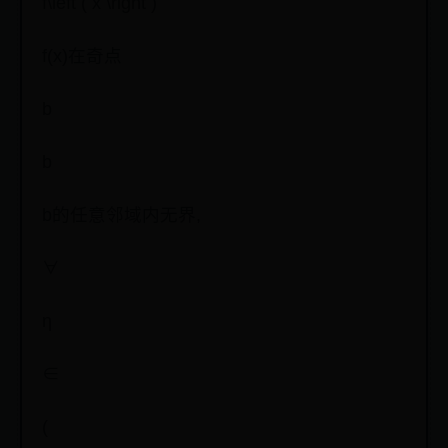
f\left ( x \right )
f(x)在奇点
b
b
b的任意邻域内无界,
∀
η
∈
(