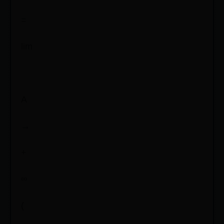
=
lim
A
→
+
∞
(