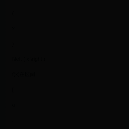
(
x
)
f\left ( x \right )
f(x)在区间
[
a
,