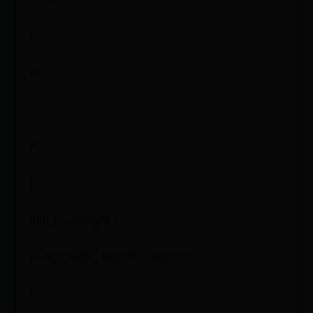
[
a
.
A
]
\left [ a.A \right ]
[a.A]上可积, 构造变上限积分
F