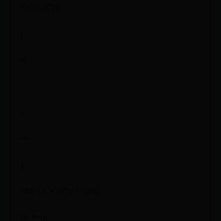
f(x)在区间
[
a
,
+
∞
)
\left [ a,+\infty \right)
[a,+∞)(