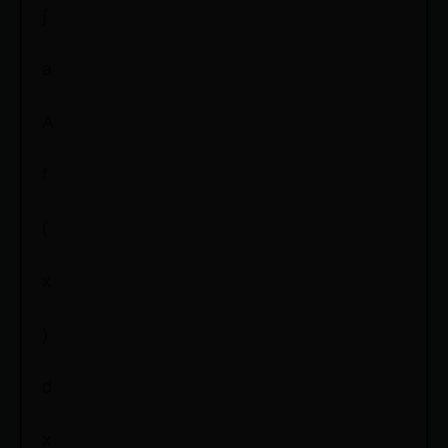
∫
a
A
f
(
x
)
d
x