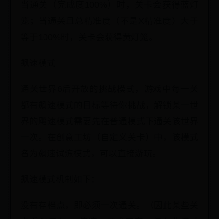
当通关（完成度100%）时，关卡会获得蓝灯
笼；当通关且总精准度（不是X精准度）大于
等于100%时，关卡会获得黄灯笼。
飙速模式
通关世界6后开放的挑战模式，游戏中每一关
都有飙速模式的目标等待你挑战，解锁某一世
界的飚速模式需要先在普通模式下通关该世界
一次。在创意工坊（自定义关卡）中，该模式
名为飙速试炼模式，可以直接游玩。
飙速模式机制如下：
没有存档点，即必须一次通关。（因此某些关