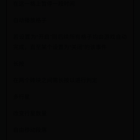
在这一格上暂停一段时间
自动播放格子
若设置为“开启”则后续所有格子均由游戏自动
完成，直至某个设置为“关闭”的该事件
长按
在两个砖块之间需长按以进行判定
多行星
改变行星数量
自由移动段落