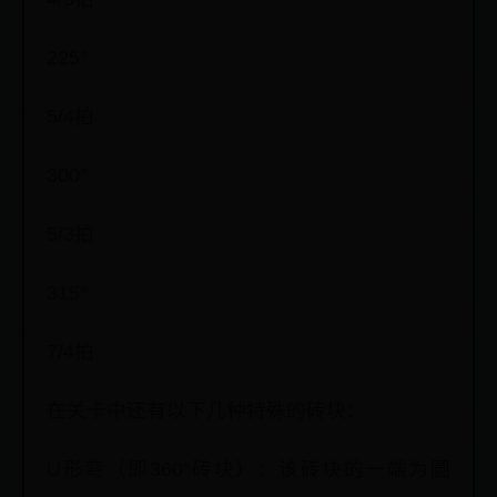
225°
5/4拍
300°
5/3拍
315°
7/4拍
在关卡中还有以下几种特殊的砖块：
U形弯（即360°砖块）：该砖块的一端为圆