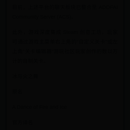
目前，上述平台的聊天板块已整合至 ADOFAI
Community Server (ACS)。
此外，游戏深度集成 Steam 创意工坊，玩家
可通过游戏主菜单右上角的“自定义关卡”或左
上角“关卡编辑器”游玩社区玩家创作的数以万
计的自制关卡。
冰与火之舞
原名
A Dance of Fire and Ice
官方译名