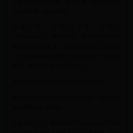
卡看似只有1.0倍速，要求不高，但在此模式
下仍然具有一定挑战性）
速度可调，下限0.5倍速，上限为
2147484000.0（即2^31-1）,如果在存档中修
改至比它大的数字，整数部分会向上溢出至
0，但在游戏中显示为1.0倍，数字比下限小时
同理，游戏内调整分度值为0.1。
在任何速度下打出来的成绩都会被记录。
倍速实质上是调整音乐的音高参数，因此音乐
会跟随速度升或降调。
在官方关卡中，飚速目标低于1.1x的关卡在未