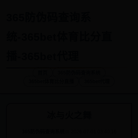
365防伪码查询系
统-365bet体育比分直
播-365bet代理
首页
365防伪码查询系统
365bet体育比分直播
365bet代理
冰与火之舞
365防伪码查询系统
📅 2026-07-01 03:40:16