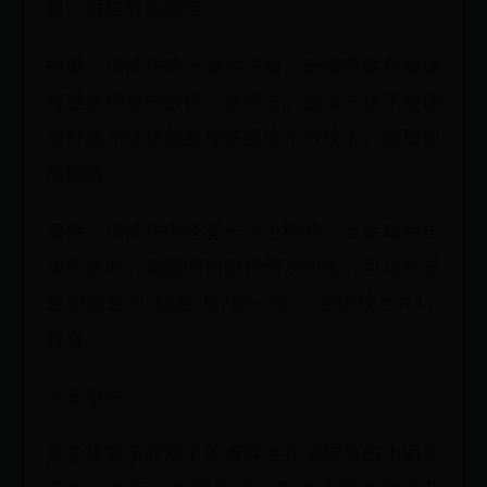
弧，对应节奏如上。
中旋：该砖块的一端为三角。玩家需要在星球
经过该砖块时进行一次点击，但该方块不会使
击打这个砖块的星球移到这个方块上，而是保
持旋转。
双押：该砖块内还有一个小砖块。当星球到达
该砖块时，需要同时进行两次点击，可以在设
置中设置为“标准”和“按一次”。该砖块为RJ-X
独有。
采音事件
某些放置于砖块上的事件会在该砖块的中间显