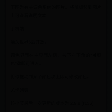
下图为有关调色系统的图片。将鼠标移到图片
上可查看说明文本。
手机端
通关世界6后开放。
调色界面在主界面左侧，按下左下角的“◀︎颜
色”键即可进入。
将球拖动到某个颜色块上即可修改颜色。
关卡列表
该小节最后一次更新的版本为 2.9.8 (r136)。