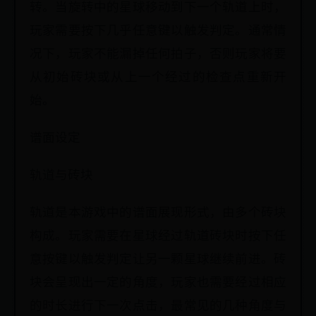
转。当旋转中的星球移动到下一个轨道上时，
玩家需要按下几乎任意键以触发判定。通常情
况下，玩家不能漏掉任何拍子，否则玩家将要
从初始砖块或从上一个经过的检查点重新开
始。
谱面设定
轨道与砖块
轨道是本游戏中的谱面展现形式，由多个砖块
构成。玩家需要在星球经过轨道砖块时按下任
意按键以触发判定让另一颗星球继续前进。砖
块会呈现出一定的角度，玩家也需要经过相应
的时长进行下一次点击，最常见的几种角度与