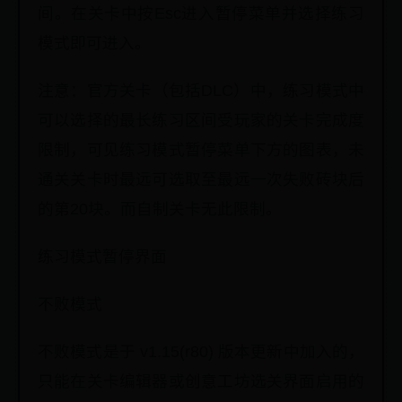
间。在关卡中按Esc进入暂停菜单并选择练习
模式即可进入。
注意：官方关卡（包括DLC）中，练习模式中
可以选择的最长练习区间受玩家的关卡完成度
限制，可见练习模式暂停菜单下方的图表，未
通关关卡时最远可选取至最远一次失败砖块后
的第20块。而自制关卡无此限制。
练习模式暂停界面
不败模式
不败模式是于 v1.15(r80) 版本更新中加入的，
只能在关卡编辑器或创意工坊选关界面启用的