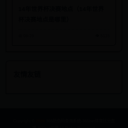
14年世界杯决赛地点（14年世界
杯决赛地点是哪里）
📅 08-29
👁️ 5115
友情友链
Copyright ©
2026
365防伪码查询系统-365bet体育比分直