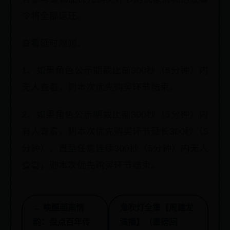
令将全部返还。
查看延时规则：
1、如果角色公示期截止前300秒（5分钟）内
无人查看，则本次优先购买环节结束。
2、如果角色公示期截止前300秒（5分钟）内
有人查看，则本次优先购买环节延长300秒（5
分钟），直至任意连续300秒（5分钟）内无人
查看，则本次优先购买环节结束。
← 唤醒越南情
鬼吹灯全集【周建龙
韵：盘点百年传
演播】（重磅回