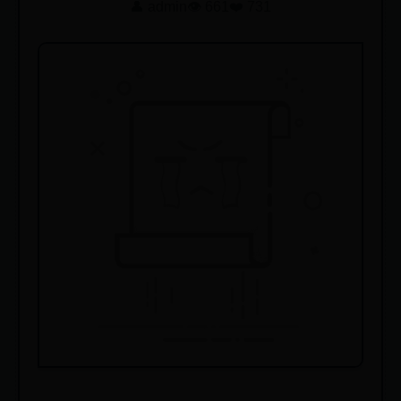
👤 admin
👁️ 661
❤️ 731