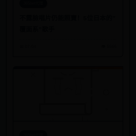
365bet代理
不露臉唱片仍能照賣！5位日本的”
覆面系”歌手
📅 07-04
👁️ 5566
365bet代理