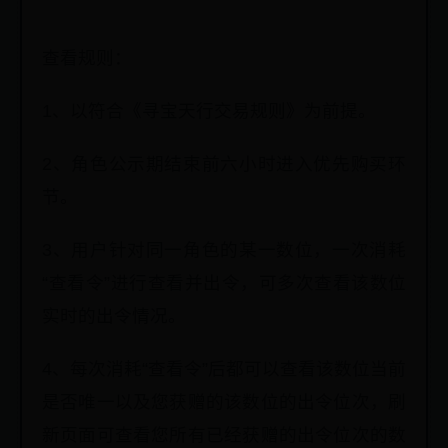
查看规则：
1、以符合《寻宝天行交易规则》为前提。
2、角色公示期结束前六小时进入优先购买环
节。
3、用户针对同一角色的某一数位，一次消耗
“查看令”进行查看并出令，可多次查看该数位
实时的出令情况。
4、每次消耗“查看令”后都可以查看该数位当前
是否唯一以及您获赠的该数位的出令位次，刷
新页面可查看您所有已经获赠的出令位次的数