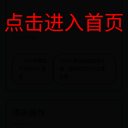
時間：11am – 8pm
点击进入首页
查詢：三三金融服務 3900 9839 / 海港城
2118 8666
← 可申购额度
为什么要选择曲面显示
不足是什么意
器：游戏和工作的主要
思
优势 →
相关画作