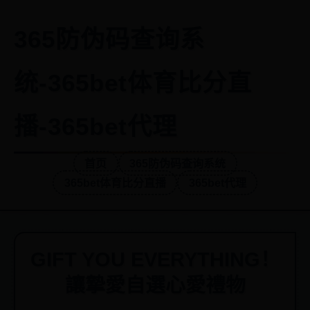
365防伪码查询系
统-365bet体育比分直
播-365bet代理
首页
365防伪码查询系统
365bet体育比分直播
365bet代理
GIFT YOU EVERYTHING！
讓摯愛自選心愛禮物