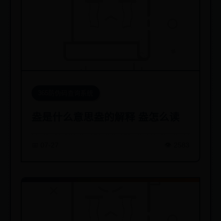
365防伪码查询系统
盎是什么意思盎的解释 盎怎么读
📅 07-27
👁️ 2583