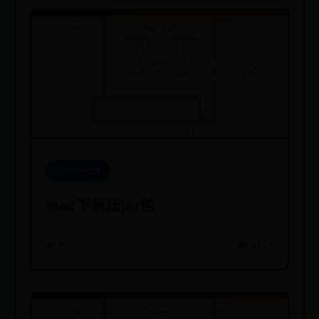
365bet代理
mac下解压jar包
📅 12-22
👁️ 9171