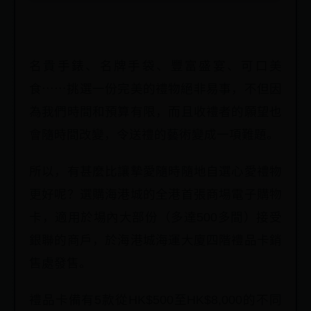
名貴手錶、名牌手袋、豐富盛宴、可口美
食⋯⋯挑選一份完美的禮物絕非易事，不但因
為我們時間和預算有限，而且收禮者的願望也
會隨時間改變，令送禮的藝術變成一項難題。
所以，有甚麼比讓摯愛隨時隨地自選心愛禮物
更好呢？選購海港城的全港首張商場電子購物
卡，適用於場內大部份（多達500多間）接受
銀聯的商戶，於海港城海運大廈四階禮品卡銷
售處發售。
禮品卡備有5款從HK$500至HK$8,000的不同