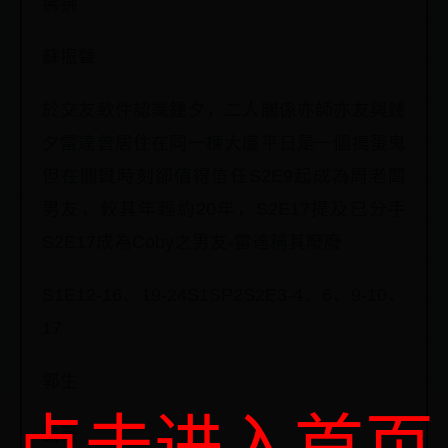
狒狒
蘇振聲
於交友軟件認識鍾夕，二人關係亦師亦友與鍾
夕雷達曾居住在同一楝大廈平日是一個搗蛋鬼
但在關鍵時刻卻值得信任S2E9起成為周老闆
男友，較其年輕約20年，S2E17提及已分手
S2E17成為Coby之男友-雷達稱其廢廢
S1E12-16、19-24S1SP2S2E3-4、6、9-10、
17
郭生
誠哥