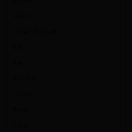
史家外傭
S1SP1
特別客串角色[编辑]
角色
演員
簡介/暱稱
出場集數
馬天佑
馬天佑