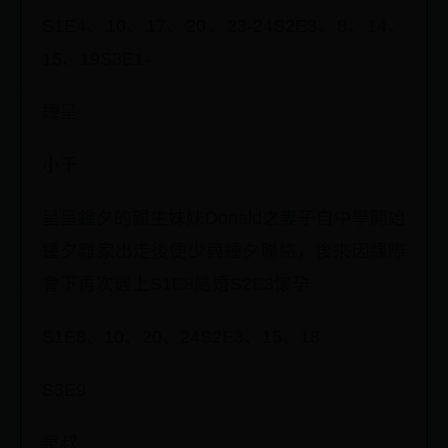
S1E4、10、17、20、23-24S2E3、8、14、
15、19S3E1-
鍾呈
小千
呈呈鍾夕的親生妹妹Donald之妻子自中學開始
鍾夕離家出走後便少與鍾夕聯絡，後來因緣際
會下再次遇上S1E8結婚S2E3懷孕
S1E8、10、20、24S2E3、15、18
S3E9
泉叔