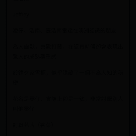
Jeffrey
凌仔、浩南、壹浩南雷達在澳洲認識的朋友
為人幽默，喜歡打鬧，在認真時候卻會表現出
驚人的成熟穩重感
於鍾夕家雪櫃，似乎隱藏了一個不為人知的秘
密
花名是零仔、實際上卻是一號，非常討厭別人
叫他零仔
討厭芫茜（香菜）