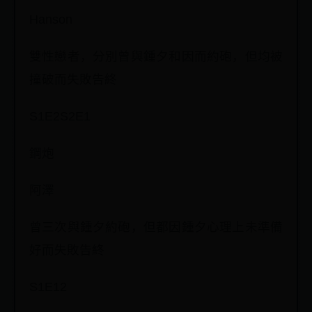
Hanson
雙性戀者，分別曾與鍾夕和因而約砲，但均被
撞破而失敗告終
S1E2S2E1
鋼炮
阿澤
曾三次與鍾夕約砲，但都因鍾夕心理上未準備
好而失敗告終
S1E12