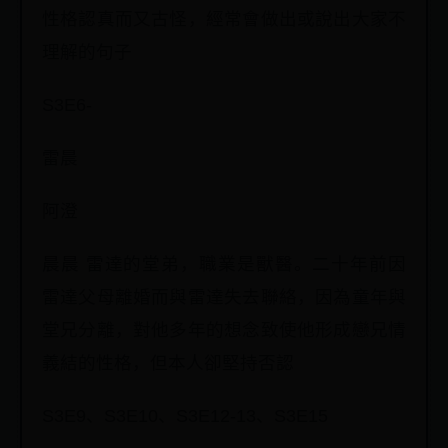
性格認真而又古怪，經常會做出或說出大家不
理解的句子
S3E6-
雷晨
阿澄
晨晨 雷達的堂弟，職業是獸醫。二十年前因
雷達父母離婚而與雷達失去聯絡，因為童年與
堂兄分離，對他多年的想念致使他形成戀兄情
義結的性格，但本人卻堅持否認
S3E9、S3E10、S3E12-13、S3E15