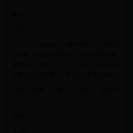
雷達
阿俊
阿達、達達鍾夕舊室友鍾夕初戀男朋友IT部門
的主管，月入四萬處女座，有潔僻性格木納，
婆媽計較，嚴以待人、寬以待己-狒狒稱其金
剛芭比郭生稱其雷生，與鍾夕並稱雷生雷太
S1E0-24S2E14（聲演）S2E15、19S3E1-
11、14-
史提分
馮煒城