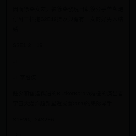
因而徐森女友，被徐森發現出軌後分手曾與炮
仔阿三拍拖S2E19提及與育有一女的好男人結
婚
S2E1-2、19
JL
JL 李冠傑
鍾夕和雷達偶遇的BuskerBarbra婚禮的演出者
宇宙大爆炸超新星選拔賽2020的樂隊琴手
S1E20、24S2E6
J神