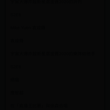
宇宙大爆炸超新星選拔賽2020的評判
S2E6
Mike Yuen 袁竣鋒
袁竣鋒
宇宙大爆炸超新星選拔賽2020的樂隊結他手
S2E6
細貓
應智越
在「直播王比賽」與徐森合唱