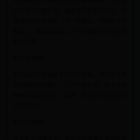
這段時間二人共同經歷了各種苦與樂，遇上各
式各樣的親鄰好友。最終鍾夕重遇史提分，令
雷達和鍾夕意識到「有一種關係，叫做鍾夕與
雷達」，而這段長達二十年的關係也許是時候
畫上句號。
第二季[编辑]
直男徐森在生活最不如意的時候，遇上再次無
家可歸的同志鍾夕。二人一拍即合，鍾夕很快
便搬到徐森的家中，展開一段全新的直男與同
志同居之旅。
第三季[编辑]
直男雷達落魄失意，重新回到香港投靠同志鍾