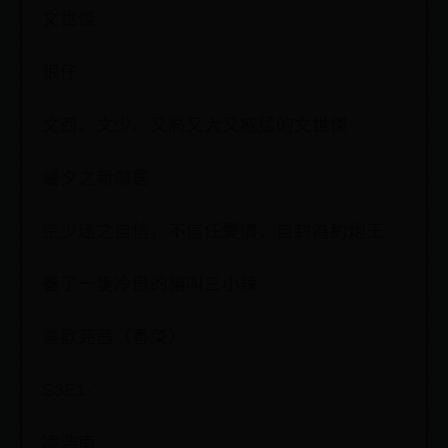
文世傑
狼仔
文西、文少、又高又大又威猛的文世傑
鍾夕之新鄰居
空少迷之自信，不信任愛情，自封為約炮王
養了一隻冷傲的貓叫三小辣
喜歡芫茜（香菜）
S3E1-
凌浩南