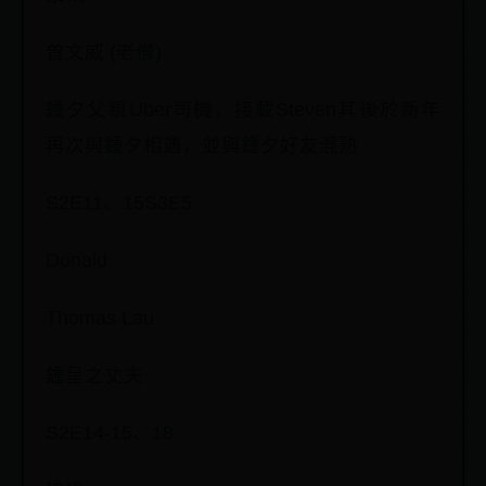
曾文威 (老僧)
鍾夕父親Uber司機，接載Steven其後於新年
再次與鍾夕相遇，並與鍾夕好友混熟
S2E11、15S3E5
Donald
Thomas Lau
鍾呈之丈夫
S2E14-15、18