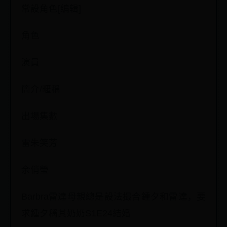
常設角色[编辑]
角色
演員
簡介/暱稱
出場集數
雷朱笑芳
余俏瑩
Barbra雷達母親總是設法撮合鍾夕和雷達，要
求鍾夕稱其奶奶S1E24結婚