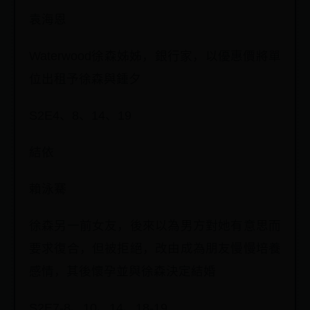
袁海恩
Waterwood徐森姊姊，銀行家，以優惠價將單
位出租予徐森與鍾夕
S2E4、8、14、19
結依
賴泳騫
徐森另一前女友，後來以為男方對她有意思而
要求復合，但被拒絕，改由成為朋友慢慢培養
感情，其後懷孕並與徐森決定結婚
S2E7-8、10、14、18-19