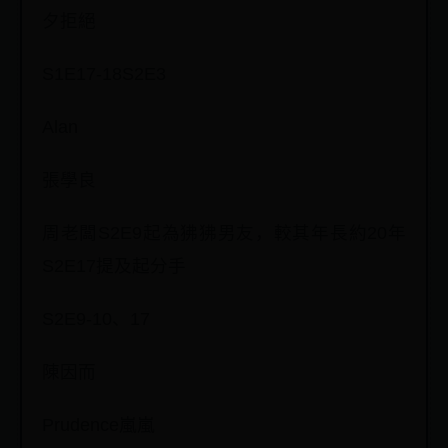
夕拒絕
S1E17-18S2E3
Alan
張學良
周老闆S2E9起為狒狒男友，較其年長約20年
S2E17提及起分手
S2E9-10、17
陳因而
Prudence嵐嵐