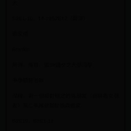
太
S2E1-10、14-19S2E12（聲演）
張家傳
Frankie
阿傳、傳姐、張Sir鍾夕之大學同學
中學體育老師
深櫃，有一個相對穩定的男朋友（自稱為女朋
友）第二季尾曾幫助徐森搬家
S2E19、S3E1-11