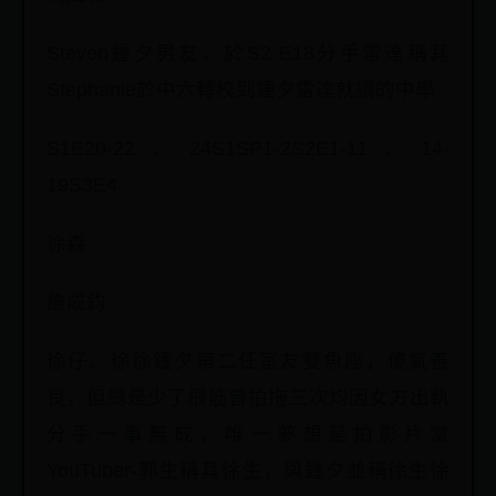
Steven鍾夕男友，於S2 E18分手雷達稱其
Stephanie於中六轉校到鍾夕雷達就讀的中學
S1E20-22、24S1SP1-2S2E1-11、14-
19S3E4
徐森
詹成鈞
徐仔、徐徐鍾夕第二任室友雙魚座，傻氣善
良，但總是少了根筋曾拍拖三次均因女方出軌
分手一事無成，唯一夢想是拍影片當
YouTuber-郭生稱其徐生，與鍾夕並稱徐生徐