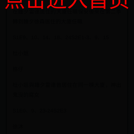
点击进入首页
在鍾夕雷達居住的大廈任職保安後來在第二季
轉到鍾夕徐森居住的大廈任職
S1E9、10、14、18、24S2E1-3、9、15
杜小姐
格仔
杜小姐與鍾夕雷達曾居住在同一楝大廈，神出
鬼沒的腐女
S1E0、9、23-24S2E3
徐沐