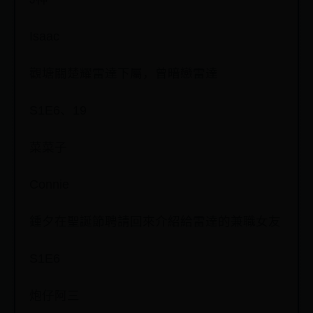
Isaac
觀塘關楚耀雷達下屬，曾暗戀雷達
S1E6、19
菜菜子
Connie
鍾夕在聖誕節聘請回來介紹給雷達的兼職女友
S1E6
炮仔阿三