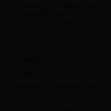
「2018香港電視大獎 —— 網絡劇獎」中獲提
名，並取得最高票數，成為「金遙控」得主。
[2] [3] 第二季於2020年5月起播出，劇中大部
分角色均有保留，直至2021年10月完結，合
共19集。第三季於2021年11月起播出，並更
名為《HEHE室友》。
故事大綱[编辑]
第一季[编辑]
直男雷達和同志鍾夕從小學開始便是好朋友。
鍾夕因為與前男友史提分分手無家可歸，前來
投靠雷達，於是二人展開了同居生活。在同居