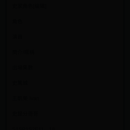
史家角色[编辑]
角色
演員
簡介/暱稱
出場集數
史篤城
王凱榮 Ivan
史提分哥哥
S1SP1S2E11、18