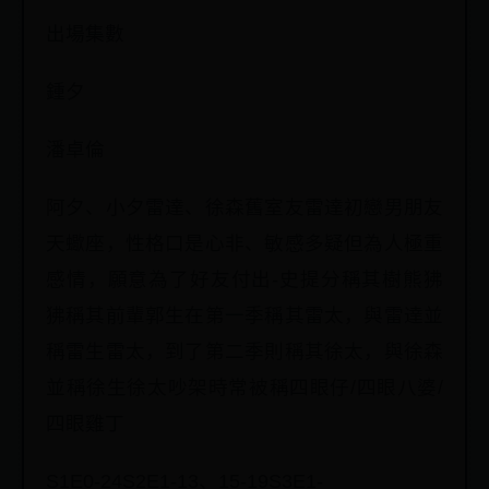
出場集數
鍾夕
潘卓倫
阿夕、小夕雷達、徐森舊室友雷達初戀男朋友
天蠍座，性格口是心非、敏感多疑但為人極重
感情，願意為了好友付出-史提分稱其樹熊狒
狒稱其前輩郭生在第一季稱其雷太，與雷達並
稱雷生雷太，到了第二季則稱其徐太，與徐森
並稱徐生徐太吵架時常被稱四眼仔/四眼八婆/
四眼雞丁
S1E0-24S2E1-13、15-19S3E1-