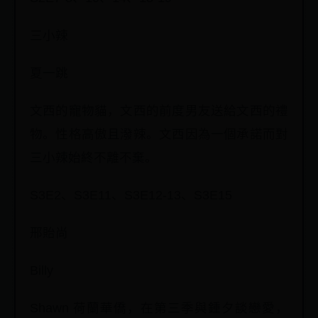
三小辣
夏一跳
文西的寵物貓，文西的前度男友送給文西的禮
物。性格高傲且潑辣。文西因為一個承諾而對
三小辣始終不離不棄。
S3E2、S3E11、S3E12-13、S3E15
邢貽尚
Billy
Shawn 荷蘭華僑，在第三季與鍾夕談戀愛，