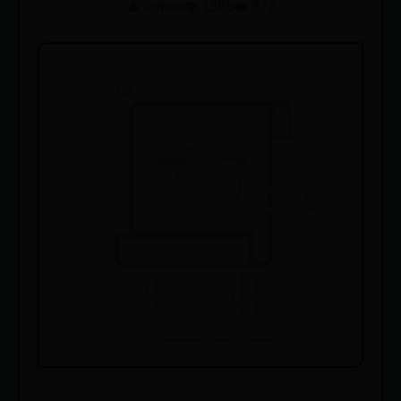
👤 admin
👁️ 1585
❤️ 877