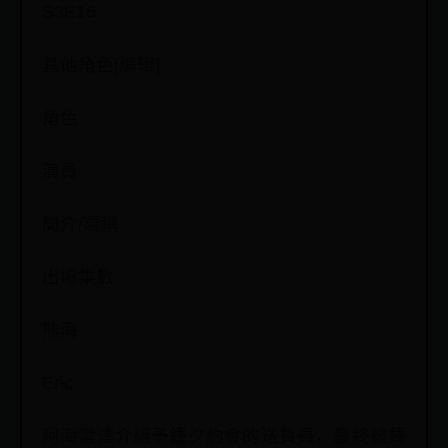
S3E16
其他角色[编辑]
角色
演員
簡介/暱稱
出場集數
熊海
Eric
阿海雷達介紹予鍾夕約會的送貨員，最終被鍾