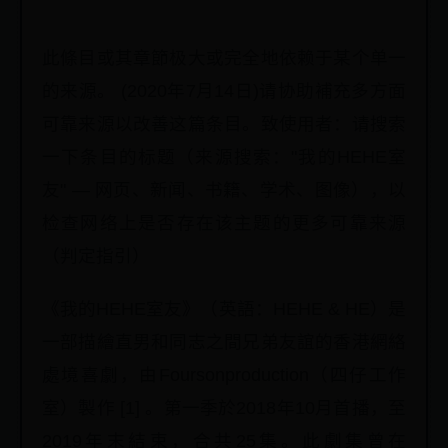
此條目或其章節极大或完全地依赖于某个单一
的来源。 (2020年7月14日)请协助補充多方面
可靠来源以改善这篇条目。致使用者：请搜索
一下条目的标题（来源搜索："我的HEHE室
友" — 网页、新闻、书籍、学术、图像），以
检查网络上是否存在该主题的更多可靠来源
（判定指引）
《我的HEHE室友》（英語：HEHE & HE）是
一部描繪直男和同志之間兄弟友誼的香港網絡
處境喜劇，由Foursonproduction（四仔工作
室）製作 [1] 。第一季於2018年10月首播，至
2019年末結束，合共25集。此劇集曾在