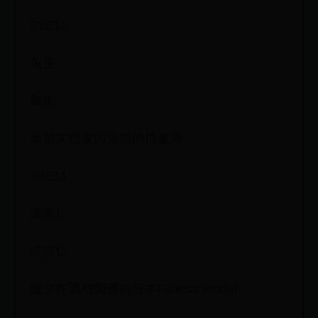
S2E19
魚生
魚生
參加文西家的派對的插畫師
S3E11
成宮仁
成宮仁
鍾夕在酒吧偶遇的日本Fitness model