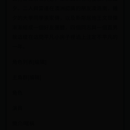
夕。二人與雷達在澳洲認識的朋友凌浩南，鍾
夕的大學同學張家傳，以及新鄰居炮王文世傑
漸漸組成一個好友團體，四個同志與一個直男
就這樣在這間平凡小房子裡過上注定不平凡的
一年。
角色列表[编辑]
主角群[编辑]
角色
演員
簡介/暱稱