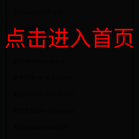
久习guăng chăng jù
广场剧zhì jīng
点击进入首页
治经căi shí chăng
采石场màn bù jīng yì
谩不经意zhí jiē jīng yàn
直接经验băo jīng kǔ nàn
饱经苦难diàn chăng xiàn
电场线guān chăng cài