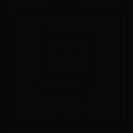
👁️ 4184
❤️ 109