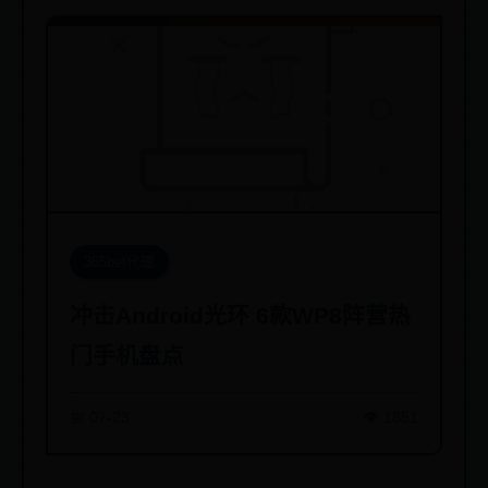
365bet代理
冲击Android光环 6款WP8阵营热
门手机盘点
📅 07-23
👁️ 1851