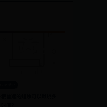
365bet代理
一根普通的蜡烛可以燃烧多
长时间？