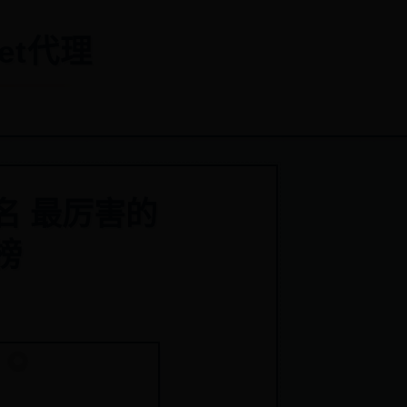
et代理
名 最厉害的
榜