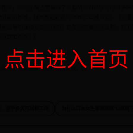
子榜单，买购小编主要盘点了那些战斗力比较高的猴子种
供娱乐参考，相关数据截止到2022年12月27日。（郑
其制品等均属违法犯罪行为！野生动物属于大自然，为了
食用野生动物！）
点击进入首页
，如果对于该榜单您有更好的建议，请
d开发，要学多久可以找工作
为什么日本女生普遍都是“O型腿”