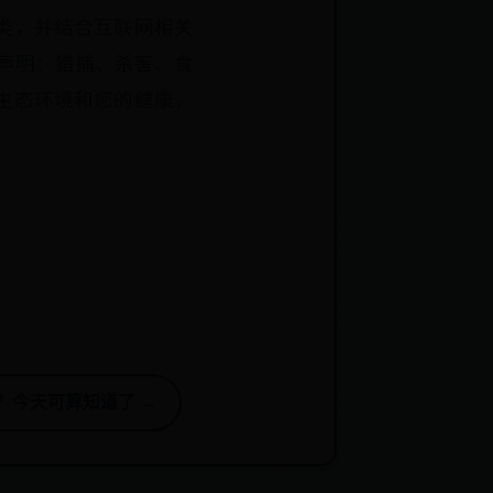
类，并结合互联网相关
重声明：猎捕、杀害、食
生态环境和您的健康，
？今天可算知道了 →