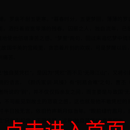
阑珊。罗衾不耐五更寒。”暮春时分，五更梦回，薄薄的罗
雨，洒扫着寂寞零落的残春。囚居之人，独自流年，已
境地使他倍增凄苦之感。“梦里”两句，回过来追忆梦中情
在故国华美的宫殿里，贪恋着片刻的欢娱，可是梦醒以后，
到痛苦。
独自莫凭栏”，是因为“凭栏”而不见“无限江山”，又将引起
用的语言。《颜氏家训·风操》有“别易会难”之句，曹丕
者所说的“别”，并不仅仅指亲友之间，而主要是与故国“无
后，不可能见到故土的悲哀之感，这也就是他不敢凭栏的
凭栏半日独无言，依旧竹声新月似当年。”眼前绿竹眉月，
栏”只能引起内心无限痛楚，这和“独自莫凭栏”意思相仿。