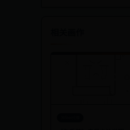
相关画作
365bet代理