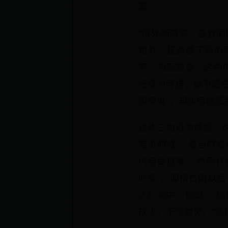
歌。
“帘外雨潺潺，春意
帘外，是潺潺不断的
节，风雨飘零；这种
己身为俘虏，似乎还
照秦淮”，却加倍地感
过片三句自为呼应。说“
易见时难”，是当时常
何易会日难”。然而作
时难”，即指亡国以
人》词中，他说：“
故土，不可复见，“凭