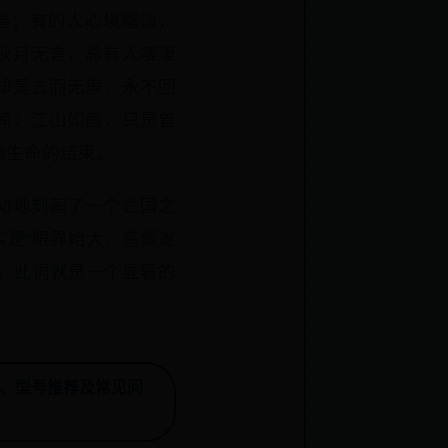
喜；有的人心境黯淡，
秋月无言，总有人凄凄
却是去而无声，永不回
凉；江山如画，只是曾
他生命的结束。
动地刻画了一个亡国之
是“眼界始大，感慨遂
。此词就是一个显著的
、型号推荐及常见问