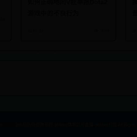
如何正确地向V社举报Dota2
游戏中的不良行为
736
📅 01-16
👁️ 3688
📅
 ©
2026
365防伪码查询系统-365bet体育比分直播-365bet代理 All Rights R