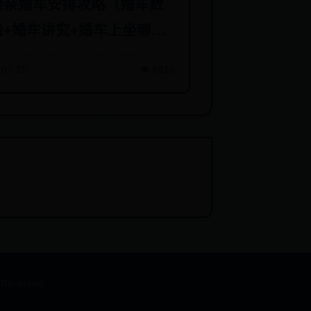
接亲婚车安排攻略（婚车数
量+婚车讲究+婚车上坐哪些
人）
 07-15
👁️ 6618
eserved.