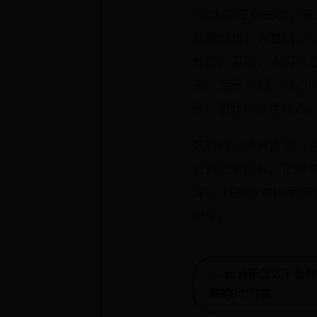
“流水落花春去也，
落寞惆怅。人世间，
惨惨。其实，人们所
来。至于李煜，他心
经，更让他极度痛苦
这首词，情真意切、
君的艺术形象。正如
深”。且能以白描手
例子。
← qq音乐怎么下载
效的8个方案