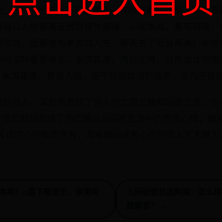
点击进入首页
天上人间。”所有春天都会谢幕，有的人聚散随缘，不悲不
没有几人能够真正做到得失随缘，心无增减。春花凋落，
感伤的，还是匆匆来去的人生。春天去了还会再来；年华
中的滋味更是难言。水流花谢，两处无情，自然会让他悲
。水流花落，春去人逝，这不仅是此词的结束，也几乎是
哀婉动人，深刻地表现了词人的亡国之痛和囚徒之悲，生
李煜后期词反映了他亡国以后囚居生涯中的危苦心情，确实
法诉说内心的极度痛苦，具有撼动读者心灵的惊人艺术魅力
到本地？u盘下载音乐，亲测有
九阳破壁机选购篇：怎么样
题解答？ →