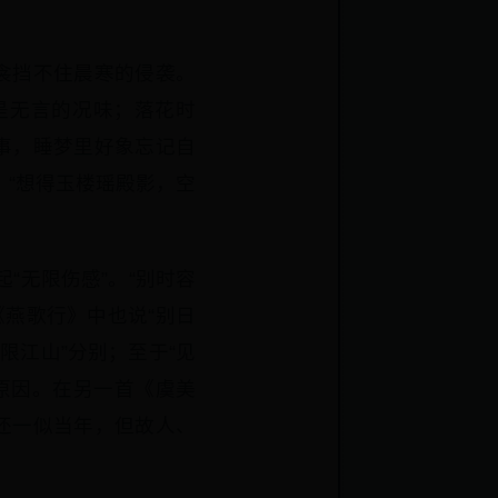
衾挡不住晨寒的侵袭。
是无言的况味；落花时
事，睡梦里好象忘记自
“想得玉楼瑶殿影，空
“无限伤感”。“别时容
《燕歌行》中也说“别日
限江山”分别；至于“见
原因。在另一首《虞美
还一似当年，但故人、