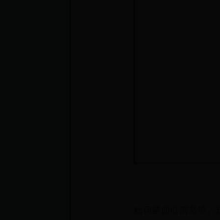
此词基调低沉悲怆，