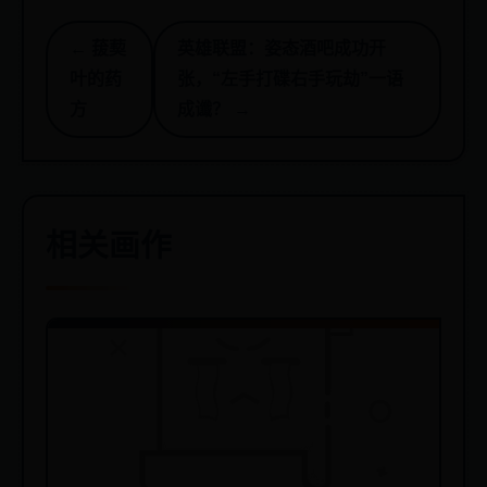
← 菝葜
英雄联盟：姿态酒吧成功开
叶的药
张，“左手打碟右手玩劫”一语
方
成谶？ →
相关画作