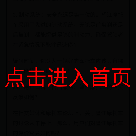
3. 制动系统：安全永远是第一位的。望江摩托
车采用了先进的制动系统，无论是前盘刹还是
后鼓刹，都能提供足够的制动力，确保驾驶者
在紧急情况下能够迅速停车。
疑问时间：你认为一辆好的摩托车应该具备哪
点击进入首页
些性能特点？评论区见！
四、用户口碑与售后服务：望江摩托车的真实
反馈如何？
在社交媒体和摩托车论坛上，关于望江摩托车
的讨论从未停止。那么，用户们对望江摩托车
的评价究竟如何呢？