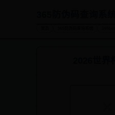
365防伪码查询系统-
首页
365防伪码查询系统
365b
2026世