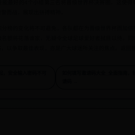
性能最好的4个小组第三名将晋级世界杯决赛圈。这使得
荣誉而战，展现出拼搏精神。
积分榜的变化将不可避免，各队都在为晋级世界杯而加倍
级名额将花落谁家，无疑令全球足球爱好者拭目以待。同
略，以争取最佳表现，亦是广大球迷所关注的焦点。返回
起，安全输入密码不可
如何填写邀请码大全_全面指南，
请码 →