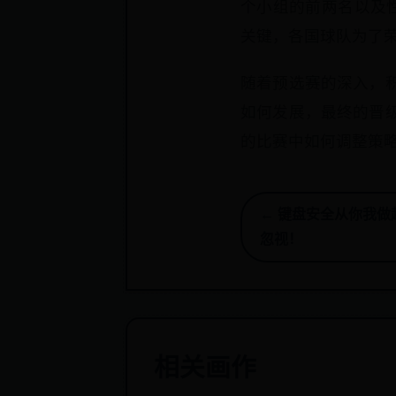
个小组的前两名以及
关键，各国球队为了
随着预选赛的深入，
如何发展，最终的晋
的比赛中如何调整策
← 键盘安全从你我做
忽视！
相关画作