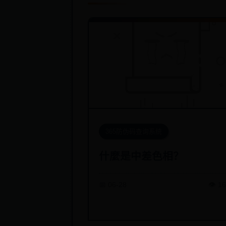
365防伪码查询系统
什麼是中差色相？
📅 06-28
👁️ 1