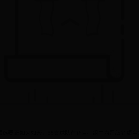
区预选赛正如火如荼，55支球队在各自小组中为晋级名额