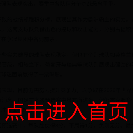
统强队表现突出，赛季中各队积分争夺战悬念重重。
不败的战绩领跑积分榜，展现出其作为欧洲霸主的实力。
队，这两支球队凭借出色的控球和攻击能力，分别占据积
样在争冠集团中名列前茅。
一些实力雄厚的球队表现稳定，但也有个别球队如英格兰
愿晋级。相较之下，葡萄牙与瑞典等球队则展现出强劲的
球球迷面前赢得了一票喝彩。
表现，目前仍需努力提升竞争力，以争取在2026年世
新消息，国足在本次预选赛中虽有所进步，但仍需克服多
点击进入首页
，冲击世界杯资格。
预选赛中，每队胜仗得3分，平局得1分，负则无分。最